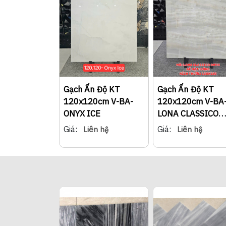
Gạch Ấn Độ KT
Gạch Ấn Độ KT
120x120cm V-BA-
120x120cm V-BA
ONYX ICE
LONA CLASSICO
ONYX
Giá:
Giá:
Liên hệ
Liên hệ