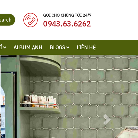
GỌI CHO CHÚNG TÔI 24/7
earch
0943.63.6262
RÍ
ALBUM ẢNH
BLOGS
LIÊN HỆ
Next