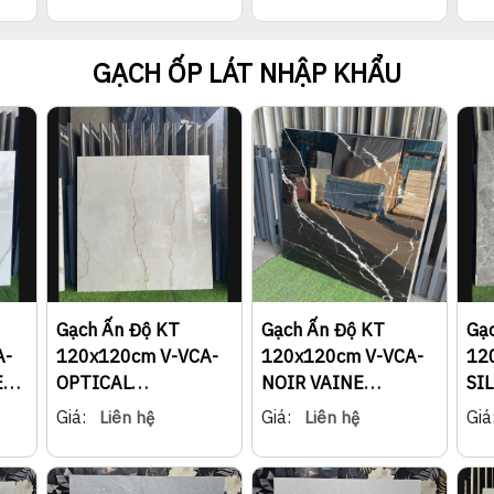
GẠCH ỐP LÁT NHẬP KHẨU
Gạch Ấn Độ KT
Gạch Ấn Độ KT
Gạ
A-
120x120cm V-VCA-
120x120cm V-VCA-
12
E
OPTICAL
NOIR VAINE
SI
BOTTICINO
2211VC-25
22
Giá:
Giá:
Giá
Liên hệ
Liên hệ
224VCGT-22