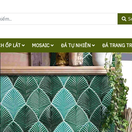
S
H ỐP LÁT
MOSAIC
ĐÁ TỰ NHIÊN
ĐÁ TRANG T