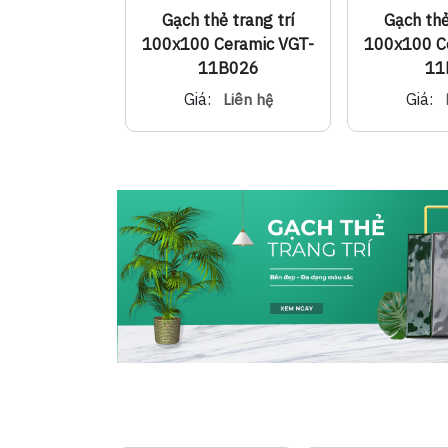
 trang trí
Gạch thẻ trang trí
Gạch thẻ
rcelain VGT-
100x100 Ceramic VGT-
100x100 C
515P12
11B026
11
Giá:
Giá:
Liên hệ
Liên hệ