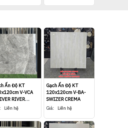
ch Ấn Độ KT
Gạch Ấn Độ KT
0x120cm V-VCA
120x120cm V-BA-
LIVER RIVER
SWIZER CREMA
10VCVR-24
:
Giá:
Liên hệ
Liên hệ