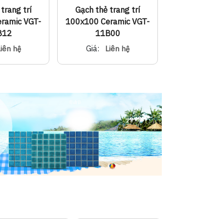
trang trí
Gạch thẻ trang trí
Gạch thẻ 
ramic VGT-
100x100 Ceramic VGT-
100x100 Ce
B12
11B00
11B
Giá:
Giá:
iên hệ
Liên hệ
L