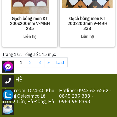
Gạch bông men KT
Gạch bông men KT
200x200mm V-MBH
200x200mm V-MBH
285
338
Liên hệ
Liên hệ
Trang 1/3. Tổng số 145 mục
First
1
2
3
»
Last
LIÊN HỆ
Showroom: D24-40 Khu
Hotline: 0943.63.6262 -
Đô Thị Geleximco Lê
0845.239.333 -
Trọng Tấn, Hà Đông, Hà
0983.95.8393
Nội