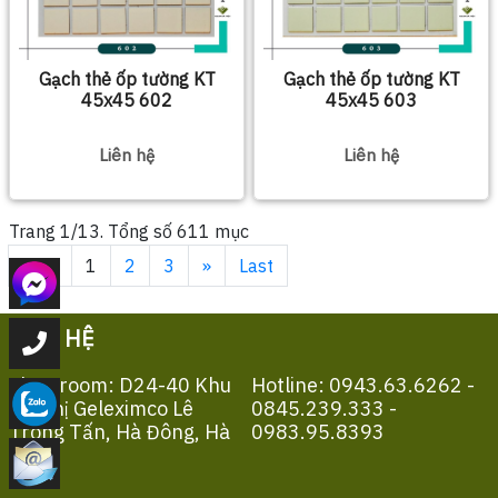
Gạch thẻ ốp tường KT
Gạch thẻ ốp tường KT
45x45 602
45x45 603
Liên hệ
Liên hệ
Trang 1/13. Tổng số 611 mục
First
1
2
3
»
Last
LIÊN HỆ
Showroom: D24-40 Khu
Hotline: 0943.63.6262 -
Đô Thị Geleximco Lê
0845.239.333 -
Trọng Tấn, Hà Đông, Hà
0983.95.8393
Nội