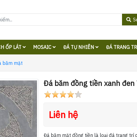
S
H ỐP LÁT
MOSAIC
ĐÁ TỰ NHIÊN
ĐÁ TRANG T
á băm mặt
Đá băm đồng tiền xanh đen
Liên hệ
Đá băm mặt đồng tiền là loại đá trang trí