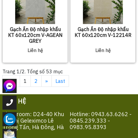
Gạch Ấn Độ nhập khẩu
Gạch Ấn Độ nhập khẩu
KT 60x120cm V-AGEAN
KT 60x120cm V-12214R
GREY
Liên hệ
Liên hệ
Trang 1/2. Tổng số 53 mục
First
1
2
»
Last
LIÊN HỆ
Showroom: D24-40 Khu
Hotline: 0943.63.6262 -
Đô Thị Geleximco Lê
0845.239.333 -
Trọng Tấn, Hà Đông, Hà
0983.95.8393
Nội