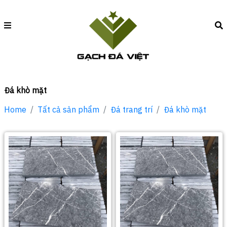
Đá khò mặt
Home
Tất cả sản phẩm
Đá trang trí
Đá khò mặt