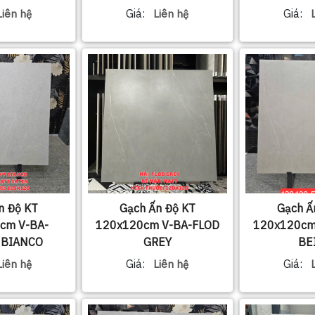
CVR-24
Giá:
Giá:
Liên hệ
Liên hệ
n Độ KT
Gạch Ấn Độ KT
Gạch Ấ
cm V-BA-
120x120cm V-BA-FLOD
120x120cm
 BIANCO
GREY
BE
Giá:
Giá:
Liên hệ
Liên hệ