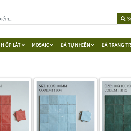
S
H ỐP LÁT
MOSAIC
ĐÁ TỰ NHIÊN
ĐÁ TRANG T