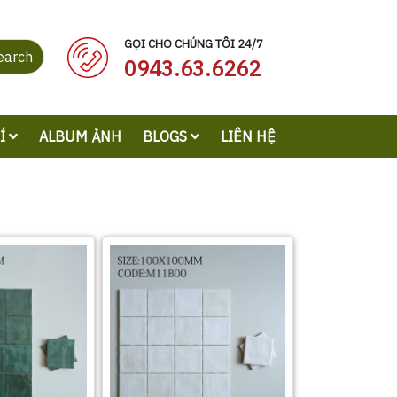
GỌI CHO CHÚNG TÔI 24/7
earch
0943.63.6262
RÍ
ALBUM ẢNH
BLOGS
LIÊN HỆ