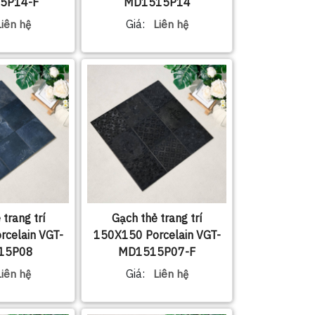
5P14-F
MD1515P14
Giá:
Liên hệ
Liên hệ
trang trí
Gạch thẻ trang trí
celain VGT-
150X150 Porcelain VGT-
15P08
MD1515P07-F
Giá:
Liên hệ
Liên hệ