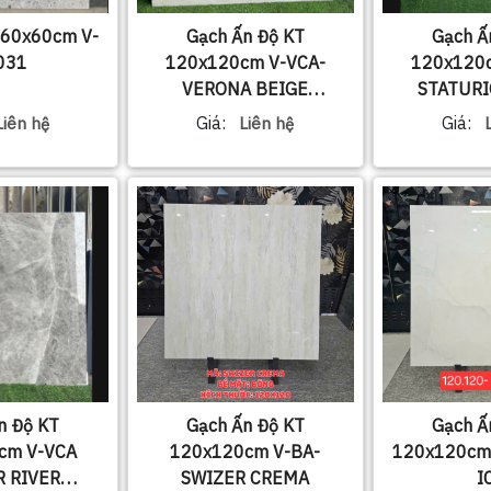
 60x60cm V-
Gạch Ấn Độ KT
Gạch Ấ
031
120x120cm V-VCA-
120x120c
VERONA BEIGE
STATURI
226VCGT-23
221VC
Giá:
Giá:
Liên hệ
Liên hệ
n Độ KT
Gạch Ấn Độ KT
Gạch Ấ
cm V-VCA
120x120cm V-BA-
120x120cm
R RIVER
SWIZER CREMA
I