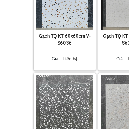
Gạch TQ KT 60x60cm V-
Gạch TQ KT
S6036
S6
Giá:
Giá:
Liên hệ