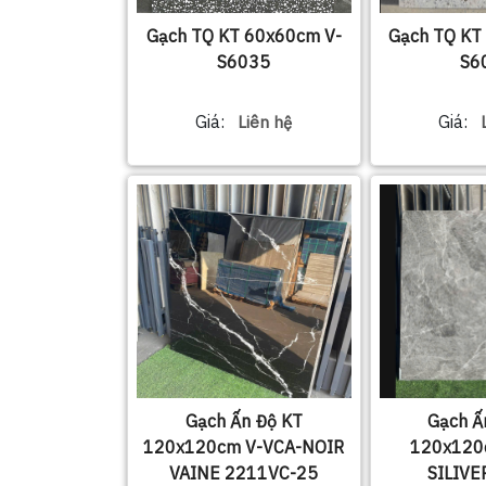
Gạch TQ KT 60x60cm V-
Gạch TQ KT
S6035
S6
Giá:
Giá:
Liên hệ
Gạch Ấn Độ KT
Gạch Ấ
120x120cm V-VCA-NOIR
120x120
VAINE 2211VC-25
SILIVE