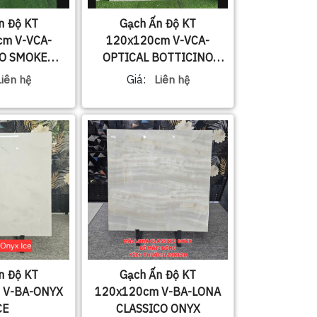
n Độ KT
Gạch Ấn Độ KT
m V-VCA-
120x120cm V-VCA-
O SMOKE
OPTICAL BOTTICINO
GT-22
224VCGT-22
Giá:
Liên hệ
Liên hệ
n Độ KT
Gạch Ấn Độ KT
 V-BA-ONYX
120x120cm V-BA-LONA
CE
CLASSICO ONYX