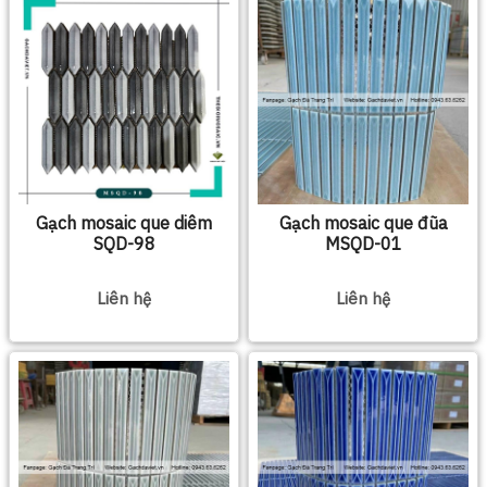
Gạch mosaic que diêm
Gạch mosaic que đũa
SQD-98
MSQD-01
Liên hệ
Liên hệ