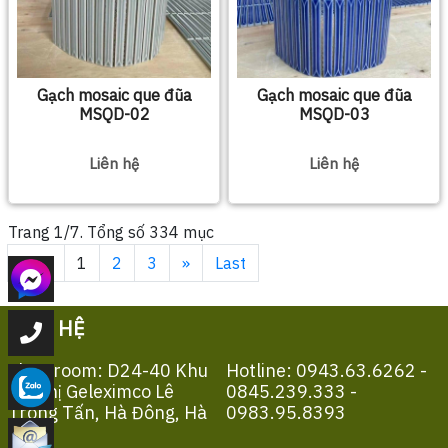
Gạch mosaic que đũa
Gạch mosaic que đũa
MSQD-02
MSQD-03
Liên hệ
Liên hệ
Trang 1/7. Tổng số 334 mục
First
1
2
3
»
Last
LIÊN HỆ
Showroom: D24-40 Khu
Hotline: 0943.63.6262 -
Đô Thị Geleximco Lê
0845.239.333 -
Trọng Tấn, Hà Đông, Hà
0983.95.8393
Nội