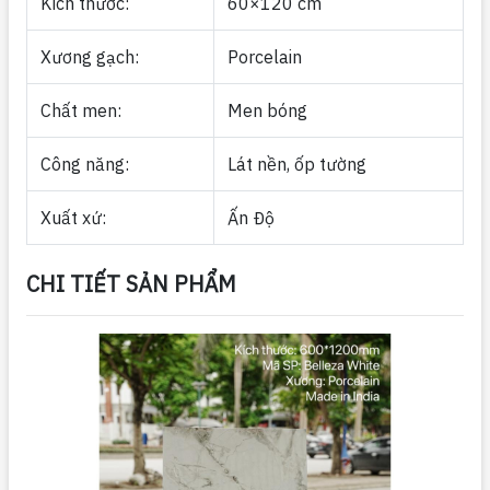
Kích thước:
60×120 cm
Xương gạch:
Porcelain
Chất men:
Men bóng
Công năng:
Lát nền, ốp tường
Xuất xứ:
Ấn Độ
CHI TIẾT SẢN PHẨM