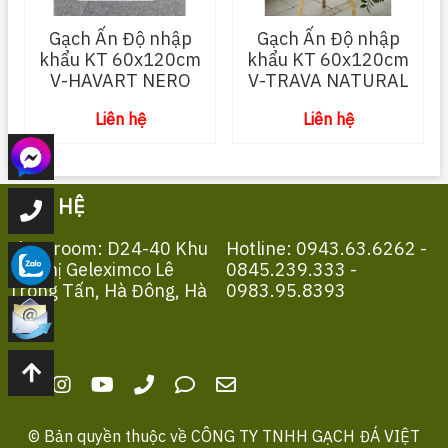
Gạch Ấn Độ nhập
Gạch Ấn Độ nhập
khẩu KT 60x120cm
khẩu KT 60x120cm
V-HAVART NERO
V-TRAVA NATURAL
Liên hệ
Liên hệ
LIÊN HỆ
Showroom: D24-40 Khu
Hotline: 0943.63.6262 -
Đô Thị Geleximco Lê
0845.239.333 -
Trọng Tấn, Hà Đông, Hà
0983.95.8393
Nội
© Bản quyền thuộc về
CÔNG TY TNHH GẠCH ĐÁ VIỆT