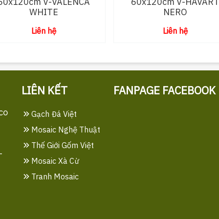
60x120cm V-VALENCA
60x120cm V-HAVAR
WHITE
NERO
Liên hệ
Liên hệ
LIÊN KẾT
FANPAGE FACEBOOK
co
Gạch Đá Việt
Mosaic Nghệ Thuật
Thế Giới Gốm Việt
-
Mosaic Xà Cừ
Tranh Mosaic