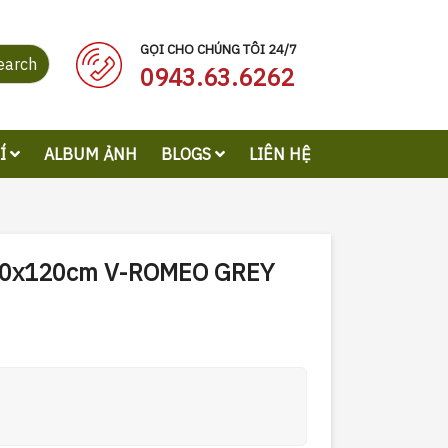
GỌI CHO CHÚNG TÔI 24/7
earch
0943.63.6262
RÍ
ALBUM ẢNH
BLOGS
LIÊN HỆ
 60x120cm V-ROMEO GREY