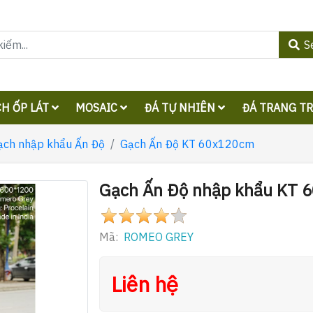
S
H ỐP LÁT
MOSAIC
ĐÁ TỰ NHIÊN
ĐÁ TRANG T
ạch nhập khẩu Ấn Độ
Gạch Ấn Độ KT 60x120cm
Gạch Ấn Độ nhập khẩu KT
Mã:
ROMEO GREY
Liên hệ