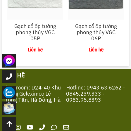
Gạch cổ ốp tường
Gạch cổ ốp tường
phong thủy VGC
phong thủy VGC
05P
06P
Liên hệ
Liên hệ
LIÊN HỆ
Showroom: D24-40 Khu
Hotline: 0943.63.6262 -
Đô Thị Geleximco Lê
0845.239.333 -
Trọng Tấn, Hà Đông, Hà
0983.95.8393
Nội