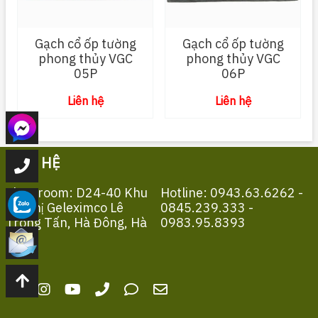
Gạch cổ ốp tường
Gạch cổ ốp tường
phong thủy VGC
phong thủy VGC
05P
06P
Liên hệ
Liên hệ
LIÊN HỆ
Showroom: D24-40 Khu
Hotline: 0943.63.6262 -
Đô Thị Geleximco Lê
0845.239.333 -
Trọng Tấn, Hà Đông, Hà
0983.95.8393
Nội