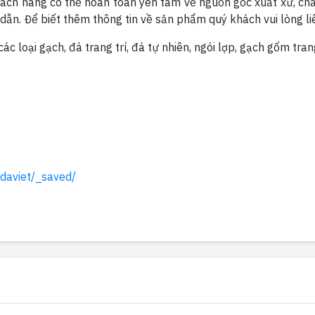
ách hàng có thể hoàn toàn yên tâm về nguồn gốc xuất xứ, chất
ẫn. Để biết thêm thông tin về sản phẩm quý khách vui lòng liên
c loại gạch, đá trang trí, đá tự nhiên, ngói lợp, gạch gốm tran
daviet/_saved/