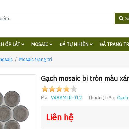
S
H ỐP LÁT
MOSAIC
ĐÁ TỰ NHIÊN
ĐÁ TRANG T
mosaic
Mosaic trang trí
Gạch mosaic bi tròn màu 
Mã:
V48AMLR-012
Thương hiệu:
Gạch 
Liên hệ