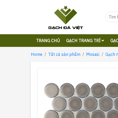
TRANG CHỦ
GẠCH TRANG TRÍ
GẠC
Home
Tất cả sản phẩm
Mosaic
Gạch 