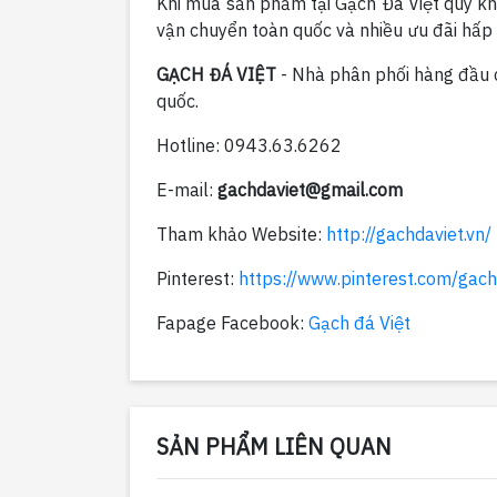
Khi mua sản phẩm tại Gạch Đá Việt quý kh
vận chuyển toàn quốc và nhiều ưu đãi hấp d
GẠCH ĐÁ VIỆT
- Nhà phân phối hàng đầu cá
quốc.
Hotline: 0943.63.6262
E-mail:
gachdaviet@gmail.com
Tham khảo Website:
http://gachdaviet.vn/
Pinterest:
https://www.pinterest.com/gach
Fapage Facebook:
Gạch đá Việt
SẢN PHẨM LIÊN QUAN