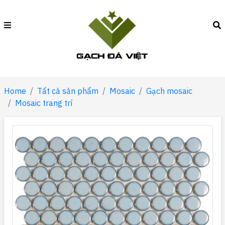
Home
Tất cả sản phẩm
Mosaic
Gạch mosaic
Mosaic trang trí