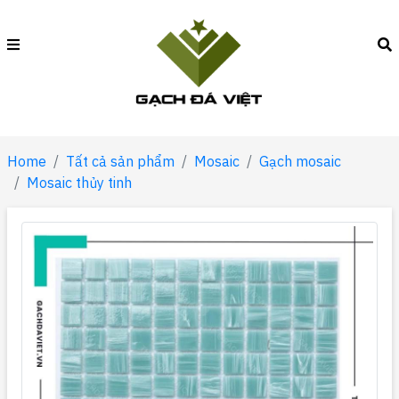
Home
Tất cả sản phẩm
Mosaic
Gạch mosaic
Mosaic thủy tinh