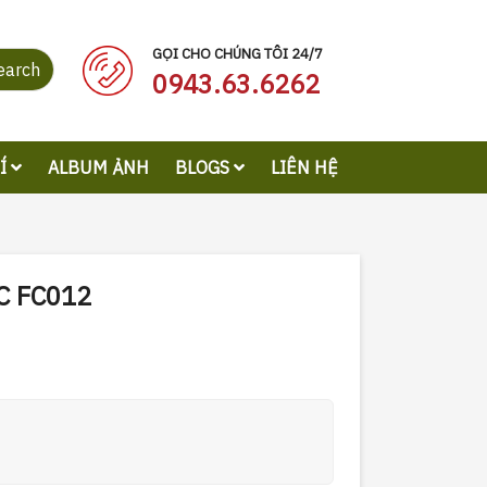
GỌI CHO CHÚNG TÔI 24/7
earch
0943.63.6262
RÍ
ALBUM ẢNH
BLOGS
LIÊN HỆ
C FC012