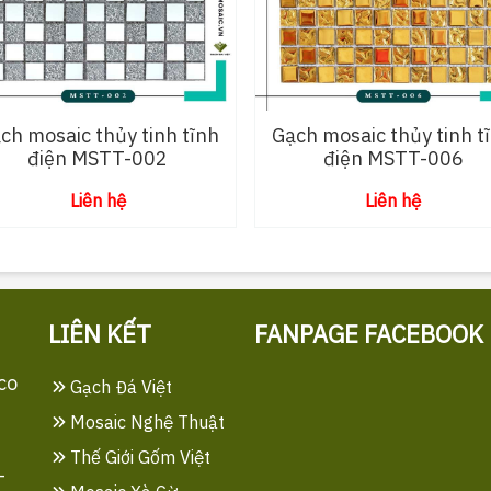
ch mosaic thủy tinh tĩnh
Gạch mosaic thủy tinh t
điện MSTT-002
điện MSTT-006
Liên hệ
Liên hệ
LIÊN KẾT
FANPAGE FACEBOOK
co
Gạch Đá Việt
Mosaic Nghệ Thuật
Thế Giới Gốm Việt
-