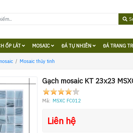
S
H ỐP LÁT
MOSAIC
ĐÁ TỰ NHIÊN
ĐÁ TRANG T
mosaic
Mosaic thủy tinh
Gạch mosaic KT 23x23 MSX
Mã:
MSXC FC012
Liên hệ