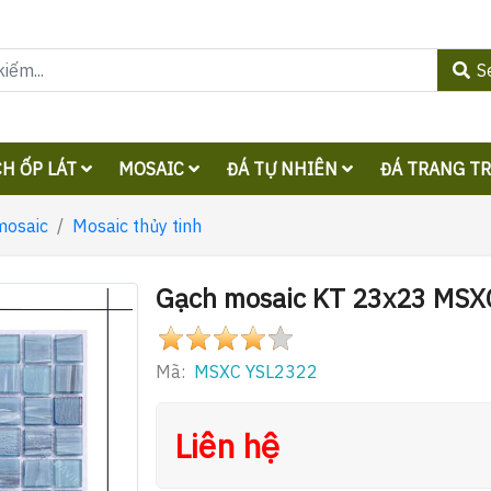
S
H ỐP LÁT
MOSAIC
ĐÁ TỰ NHIÊN
ĐÁ TRANG T
mosaic
Mosaic thủy tinh
Gạch mosaic KT 23x23 MSX
Mã:
MSXC YSL2322
Liên hệ