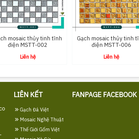
ch mosaic thủy tinh tĩnh
Gạch mosaic thủy tinh t
điện MSTT-002
điện MSTT-006
Liên hệ
Liên hệ
LIÊN KẾT
FANPAGE FACEBOOK
co
Gạch Đá Việt
Mosaic Nghệ Thuật
Thế Giới Gốm Việt
-