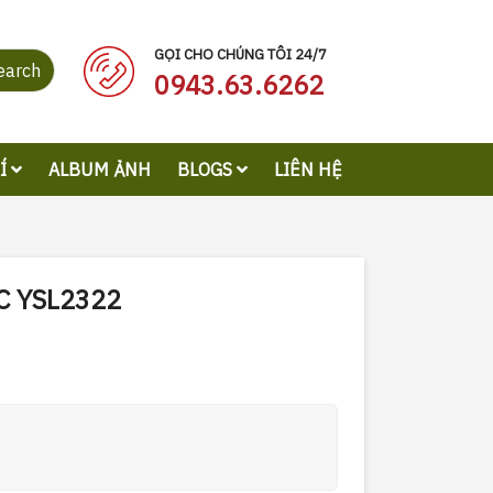
GỌI CHO CHÚNG TÔI 24/7
earch
0943.63.6262
RÍ
ALBUM ẢNH
BLOGS
LIÊN HỆ
C YSL2322