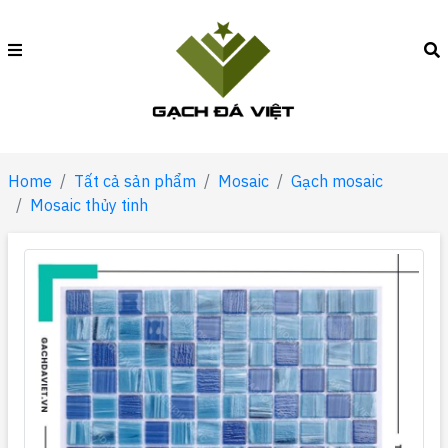
Home
Tất cả sản phẩm
Mosaic
Gạch mosaic
Mosaic thủy tinh