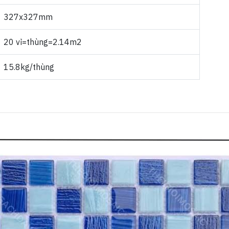
327x327mm
20 vỉ=thùng=2.14m2
15.8kg/thùng