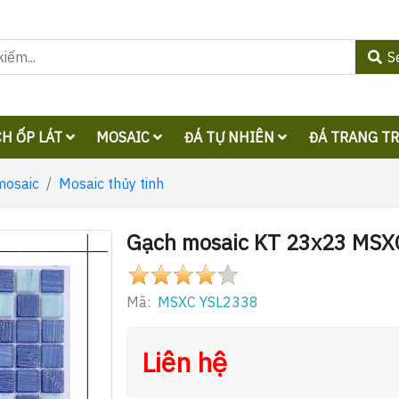
S
H ỐP LÁT
MOSAIC
ĐÁ TỰ NHIÊN
ĐÁ TRANG T
mosaic
Mosaic thủy tinh
Gạch mosaic KT 23x23 MSX
Mã:
MSXC YSL2338
Liên hệ