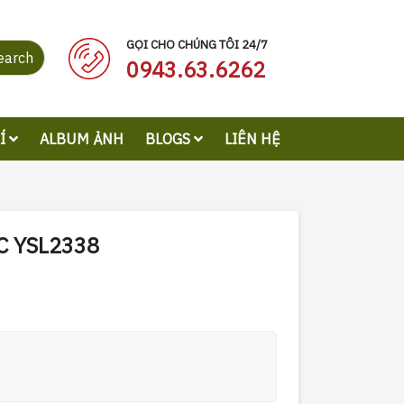
GỌI CHO CHÚNG TÔI 24/7
earch
0943.63.6262
RÍ
ALBUM ẢNH
BLOGS
LIÊN HỆ
C YSL2338