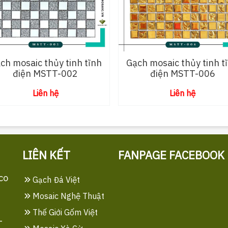
ch mosaic thủy tinh tĩnh
Gạch mosaic thủy tinh t
điện MSTT-002
điện MSTT-006
Liên hệ
Liên hệ
LIÊN KẾT
FANPAGE FACEBOOK
co
Gạch Đá Việt
Mosaic Nghệ Thuật
Thế Giới Gốm Việt
-