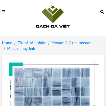
Home
Tất cả sản phẩm
Mosaic
Gạch mosaic
Mosaic thủy tinh