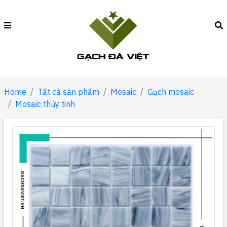
Home
Tất cả sản phẩm
Mosaic
Gạch mosaic
Mosaic thủy tinh