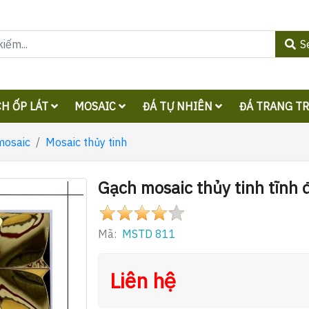
S
H ỐP LÁT
MOSAIC
ĐÁ TỰ NHIÊN
ĐÁ TRANG T
mosaic
Mosaic thủy tinh
Gạch mosaic thủy tinh tĩnh
Mã:
MSTD 811
Liên hệ