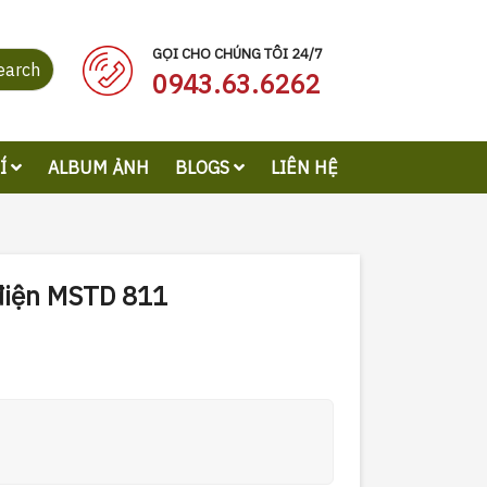
GỌI CHO CHÚNG TÔI 24/7
earch
0943.63.6262
RÍ
ALBUM ẢNH
BLOGS
LIÊN HỆ
 điện MSTD 811