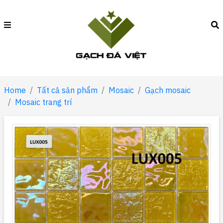
Home
Tất cả sản phẩm
Mosaic
Gạch mosaic
Mosaic trang trí