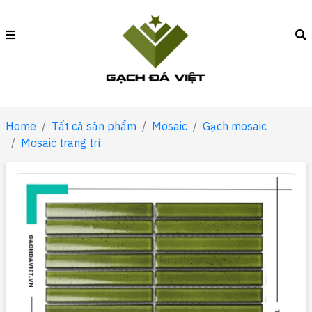
Home
Tất cả sản phẩm
Mosaic
Gạch mosaic
Mosaic trang trí