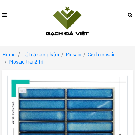
Home
Tất cả sản phẩm
Mosaic
Gạch mosaic
Mosaic trang trí