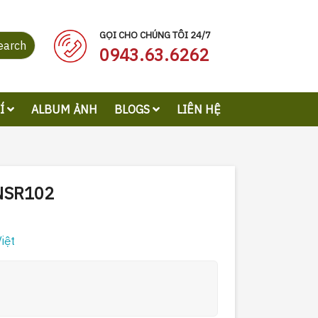
GỌI CHO CHÚNG TÔI 24/7
earch
0943.63.6262
RÍ
ALBUM ẢNH
BLOGS
LIÊN HỆ
-NSR102
iệt