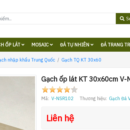
S
H ỐP LÁT
MOSAIC
ĐÁ TỰ NHIÊN
ĐÁ TRANG T
ạch nhập khẩu Trung Quốc
Gạch TQ KT 30x60
Gạch ốp lát KT 30x60cm V
Mã:
V-NSR102
Thương hiệu:
Gạch Đá V
Liên hệ