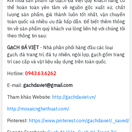
Khi mua sản phẩm tại Gạch Đá Việt quý khách hàng có
thể hoàn toàn yên tâm về nguồn gốc xuất xứ, chất
lượng sản phẩm, giá thành luôn tốt nhất, vận chuyển
toàn quốc và nhiều ưu đãi hấp dẫn. Để biết thêm thông
tin về sản phẩm quý khách vui lòng liên hệ với chúng tôi
theo thông tin sau:
GẠCH ĐÁ VIỆT
- Nhà phân phối hàng đầu các loại
gạch, đá trang trí, đá tự nhiên, ngói lợp, gạch gốm trang
trí cao cấp và vật liệu xây dựng trên toàn quốc.
Hotline:
0943.63.6262
E-mail:
gachdaviet@gmail.com
Tham khảo Website:
http://gachdaviet.vn/
http://mosaicnghethuat.com/
Pinterest:
https://www.pinterest.com/gachdaviet/_saved/