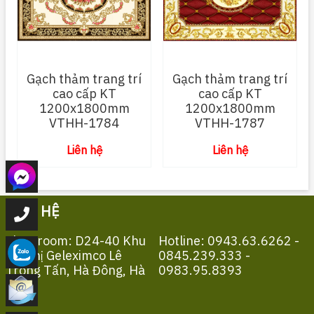
Gạch thảm trang trí
Gạch thảm trang trí
cao cấp KT
cao cấp KT
1200x1800mm
1200x1800mm
VTHH-1784
VTHH-1787
Liên hệ
Liên hệ
LIÊN HỆ
Showroom: D24-40 Khu
Hotline: 0943.63.6262 -
Đô Thị Geleximco Lê
0845.239.333 -
Trọng Tấn, Hà Đông, Hà
0983.95.8393
Nội