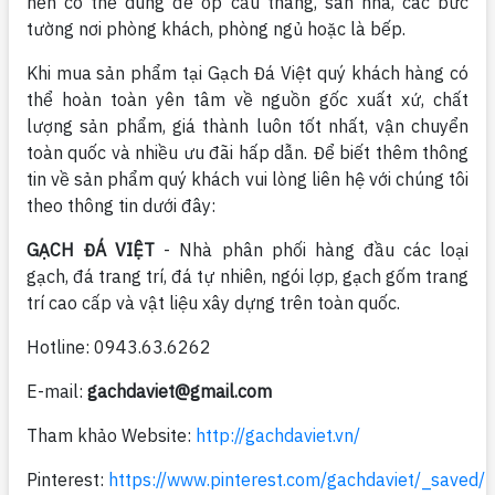
nền có thể dùng để ốp cầu thang, sàn nhà, các bức
tường nơi phòng khách, phòng ngủ hoặc là bếp.
Khi mua sản phẩm tại Gạch Đá Việt quý khách hàng có
thể hoàn toàn yên tâm về nguồn gốc xuất xứ, chất
lượng sản phẩm, giá thành luôn tốt nhất, vận chuyển
toàn quốc và nhiều ưu đãi hấp dẫn. Để biết thêm thông
tin về sản phẩm quý khách vui lòng liên hệ với chúng tôi
theo thông tin dưới đây:
GẠCH ĐÁ VIỆT
- Nhà phân phối hàng đầu các loại
gạch, đá trang trí, đá tự nhiên, ngói lợp, gạch gốm trang
trí cao cấp và vật liệu xây dựng trên toàn quốc.
Hotline: 0943.63.6262
E-mail:
gachdaviet@gmail.com
Tham khảo Website:
http://gachdaviet.vn/
Pinterest:
https://www.pinterest.com/gachdaviet/_saved/