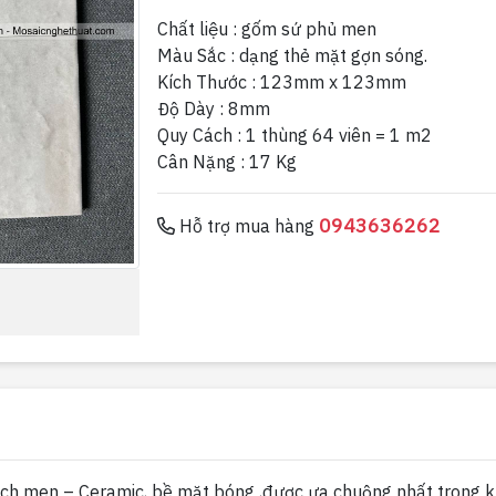
Chất liệu : gốm sứ phủ men
Màu Sắc : dạng thẻ mặt gợn sóng.
Kích Thước : 123mm x 123mm
Độ Dày : 8mm
Quy Cách : 1 thùng 64 viên = 1 m2
Cân Nặng : 17 Kg
0943636262
Hỗ trợ mua hàng
ạch men – Ceramic, bề mặt bóng ,được ưa chuộng nhất trong k