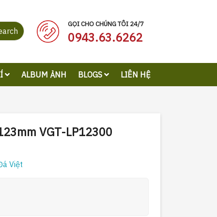
GỌI CHO CHÚNG TÔI 24/7
earch
0943.63.6262
RÍ
ALBUM ẢNH
BLOGS
LIÊN HỆ
3x123mm VGT-LP12300
Đá Việt