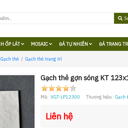
S
H ỐP LÁT
MOSAIC
ĐÁ TỰ NHIÊN
ĐÁ TRANG T
Gạch thẻ
Gạch thẻ trang trí
Gạch thẻ gợn sóng KT 12
Mã:
VGT-LP12300
Thương hiệu:
Gạch 
Liên hệ