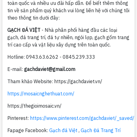
toàn quốc và nhiều ưu đãi hấp dẫn. Để biết thêm thông
tin về sản phẩm quý khách vui lòng liên hệ với chúng tôi
theo thông tin dưới đây:
GẠCH ĐÁ VIỆT
- Nhà phân phối hàng đầu các loại
gạch, đá trang trí, đá tự nhiên, ngói lợp, gạch gốm trang
trí cao cấp và vật liệu xây dựng trên toàn quốc.
Hotline: 0943.63.6262 - 0845.239.333
E-mail:
gachdaviet@gmail.com
Tham khảo Website: https://gachdaviet.vn/
https://mosaicnghethuat.com/
https://thegioimosaic.vn/
Pinterest:
https://www.pinterest.com/gachdaviet/_saved/
Fapage Facebook:
Gạch đá Việt
,
Gạch Đá Trang Trí