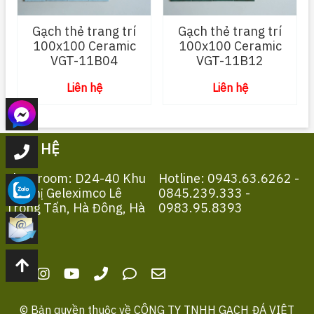
Gạch thẻ trang trí
Gạch thẻ trang trí
100x100 Ceramic
100x100 Ceramic
VGT-11B04
VGT-11B12
Liên hệ
Liên hệ
LIÊN HỆ
Showroom: D24-40 Khu
Hotline: 0943.63.6262 -
Đô Thị Geleximco Lê
0845.239.333 -
Trọng Tấn, Hà Đông, Hà
0983.95.8393
Nội
© Bản quyền thuộc về
CÔNG TY TNHH GẠCH ĐÁ VIỆT