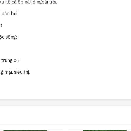
u kể cả ốp nát ở ngoài trời.
 bán bụi
t
ộc sống:
 trung cư
 mại, siêu thị.