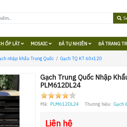
S
H ỐP LÁT
MOSAIC
ĐÁ TỰ NHIÊN
ĐÁ TRANG T
ạch nhập khẩu Trung Quốc
Gạch TQ KT 60x120
Gạch Trung Quốc Nhập Khẩ
PLM612DL24
Mã:
PLM612DL24
Thương hiệu:
Gạch Đ
Liên hệ