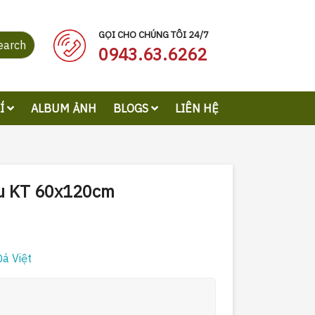
GỌI CHO CHÚNG TÔI 24/7
earch
0943.63.6262
RÍ
ALBUM ẢNH
BLOGS
LIÊN HỆ
u KT 60x120cm
á Việt