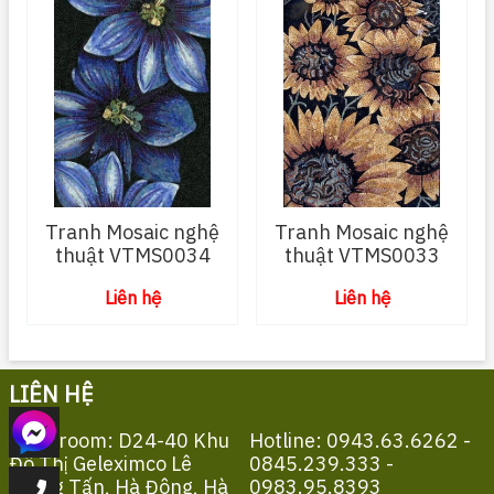
Tranh Mosaic nghệ
Tranh Mosaic nghệ
thuật VTMS0034
thuật VTMS0033
Liên hệ
Liên hệ
LIÊN HỆ
Showroom: D24-40 Khu
Hotline: 0943.63.6262 -
Đô Thị Geleximco Lê
0845.239.333 -
Trọng Tấn, Hà Đông, Hà
0983.95.8393