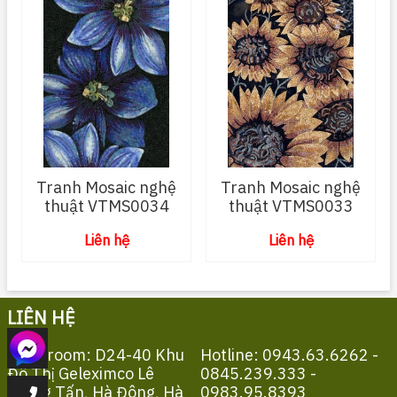
Tranh Mosaic nghệ
Tranh Mosaic nghệ
thuật VTMS0034
thuật VTMS0033
Liên hệ
Liên hệ
LIÊN HỆ
Showroom: D24-40 Khu
Hotline: 0943.63.6262 -
Đô Thị Geleximco Lê
0845.239.333 -
Trọng Tấn, Hà Đông, Hà
0983.95.8393