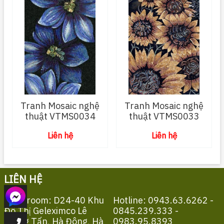
Tranh Mosaic nghệ
Tranh Mosaic nghệ
thuật VTMS0034
thuật VTMS0033
Liên hệ
Liên hệ
LIÊN HỆ
Showroom: D24-40 Khu
Hotline: 0943.63.6262 -
Đô Thị Geleximco Lê
0845.239.333 -
Trọng Tấn, Hà Đông, Hà
0983.95.8393