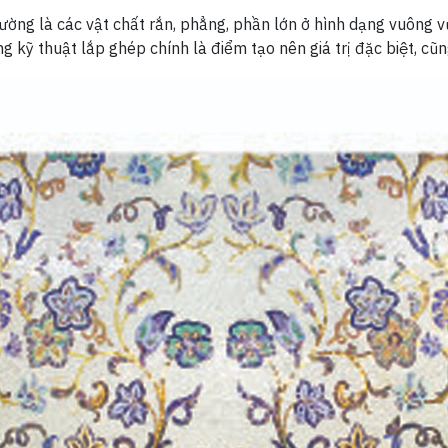
ờng là các vật chất rắn, phẳng, phần lớn ở hình dạng vuông vứ
ng kỹ thuật lắp ghép chính là điểm tạo nên giá trị đặc biệt, cũ