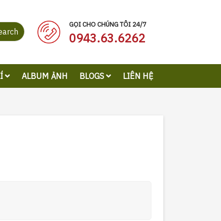
GỌI CHO CHÚNG TÔI 24/7
earch
0943.63.6262
RÍ
ALBUM ẢNH
BLOGS
LIÊN HỆ