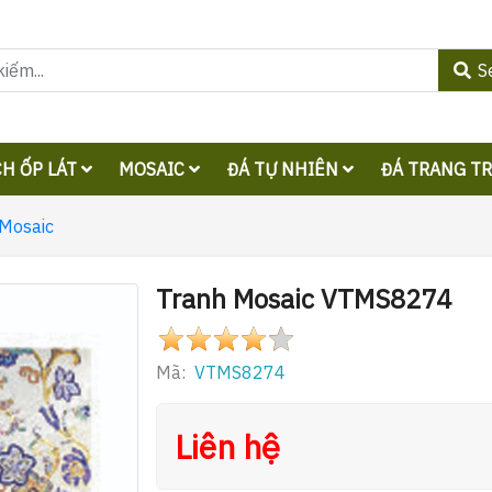
S
H ỐP LÁT
MOSAIC
ĐÁ TỰ NHIÊN
ĐÁ TRANG T
 Mosaic
Tranh Mosaic VTMS8274
Mã:
VTMS8274
Liên hệ