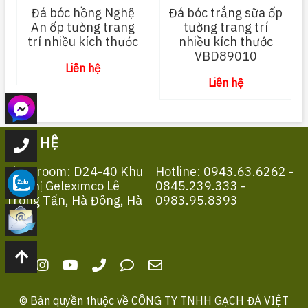
Đá bóc hồng Nghệ
Đá bóc trắng sữa ốp
An ốp tường trang
tường trang trí
trí nhiều kích thước
nhiều kích thước
VBD89010
Liên hệ
Liên hệ
LIÊN HỆ
Showroom: D24-40 Khu
Hotline: 0943.63.6262 -
Đô Thị Geleximco Lê
0845.239.333 -
Trọng Tấn, Hà Đông, Hà
0983.95.8393
Nội
© Bản quyền thuộc về
CÔNG TY TNHH GẠCH ĐÁ VIỆT