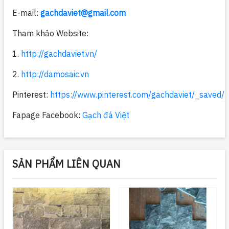
E-mail:
gachdaviet@gmail.com
Tham khảo Website:
1.
http://gachdaviet.vn/
2.
http://damosaic.vn
Pinterest:
https://www.pinterest.com/gachdaviet/_saved/
Fapage Facebook:
Gạch đá Việt
SẢN PHẨM LIÊN QUAN