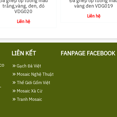
Đá ghép ốp tường màu
Đá ghép ốp tường mà
trắng,vàng, đen, đỏ
vàng đen VDG019
VDG020
Liên hệ
Liên hệ
LIÊN KẾT
FANPAGE FACEBOOK
co
Gạch Đá Việt
Mosaic Nghệ Thuật
Thế Giới Gốm Việt
-
Mosaic Xà Cừ
Tranh Mosaic