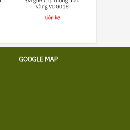
u
Đá ghép ốp tường màu
vàng VDG018
Liên hệ
GOOGLE MAP