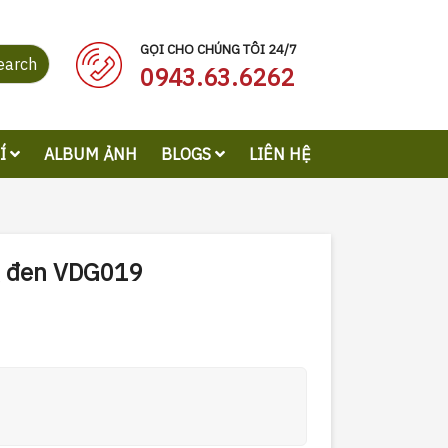
GỌI CHO CHÚNG TÔI 24/7
earch
0943.63.6262
RÍ
ALBUM ẢNH
BLOGS
LIÊN HỆ
g đen VDG019