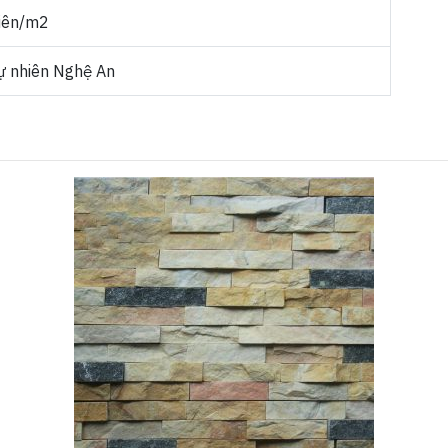
iên/m2
ự nhiên Nghệ An