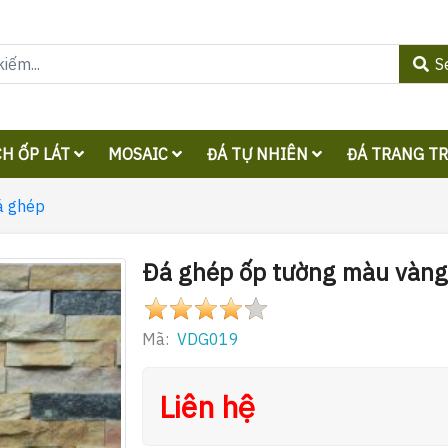
S
H ỐP LÁT
MOSAIC
ĐÁ TỰ NHIÊN
ĐÁ TRANG T
á ghép
Đá ghép ốp tường màu vàn
Mã:
VDG019
Liên hệ