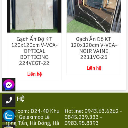
Gạch Ấn Độ KT
Gạch Ấn Độ KT
120x120cm V-VCA-
120x120cm V-VCA-
OPTICAL
NOIR VAINE
BOTTICINO
2211VC-25
224VCGT-22
Liên hệ
Liên hệ
LIÊN HỆ
Showroom: D24-40 Khu
Hotline: 0943.63.6262 -
Đô Thị Geleximco Lê
0845.239.333 -
Trọng Tấn, Hà Đông, Hà
0983.95.8393