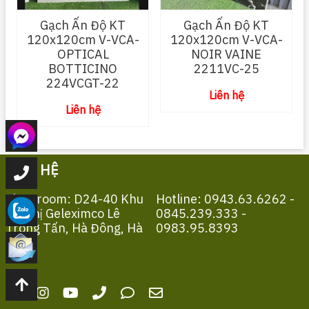
Gạch Ấn Độ KT
Gạch Ấn Độ KT
120x120cm V-VCA-
120x120cm V-VCA-
OPTICAL
NOIR VAINE
BOTTICINO
2211VC-25
224VCGT-22
Liên hệ
Liên hệ
LIÊN HỆ
Showroom: D24-40 Khu
Hotline: 0943.63.6262 -
Đô Thị Geleximco Lê
0845.239.333 -
Trọng Tấn, Hà Đông, Hà
0983.95.8393
Nội