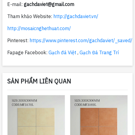
E-mail:
gachdaviet@gmail.com
Tham khảo Website:
http://gachdaviet.vn/
http://mosaicnghethuat.com/
Pinterest:
https://www.pinterest.com/gachdaviet/_saved/
Fapage Facebook:
Gạch đá Việt
,
Gạch Đá Trang Trí
SẢN PHẨM LIÊN QUAN