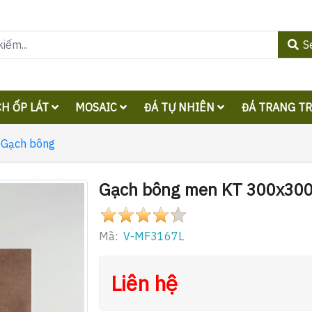
S
H ỐP LÁT
MOSAIC
ĐÁ TỰ NHIÊN
ĐÁ TRANG T
Gạch bông
Gạch bông men KT 300x30
Mã:
V-MF3167L
Liên hệ