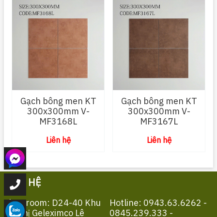
Gạch bông men KT
Gạch bông men KT
300x300mm V-
300x300mm V-
MF3168L
MF3167L
Liên hệ
Liên hệ
LIÊN HỆ
Showroom: D24-40 Khu
Hotline: 0943.63.6262 -
Đô Thị Geleximco Lê
0845.239.333 -