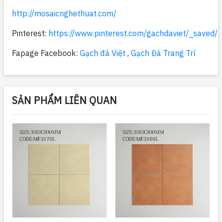
http://mosaicnghethuat.com/
Pinterest:
https://www.pinterest.com/gachdaviet/_saved/
Fapage Facebook:
Gạch đá Việt
,
Gạch Đá Trang Trí
SẢN PHẨM LIÊN QUAN