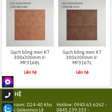
Gạch bông men KT
Gạch bông men KT
300x300mm V-
300x300mm V-
MF3168L
MF3167L
Liên hệ
Liên hệ
LIÊN HỆ
Showroom: D24-40 Khu
Hotline: 0943.63.6262 -
Đô Thị Geleximco Lê
0845.239.333 -