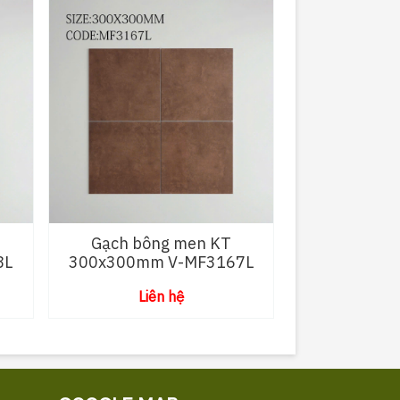
Gạch bông men KT
8L
300x300mm V-MF3167L
Liên hệ