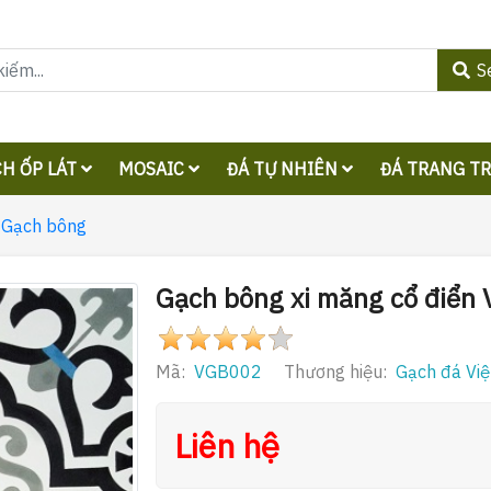
S
H ỐP LÁT
MOSAIC
ĐÁ TỰ NHIÊN
ĐÁ TRANG T
Gạch bông
Gạch bông xi măng cổ điển
Mã:
VGB002
Thương hiệu:
Gạch đá Việ
Liên hệ