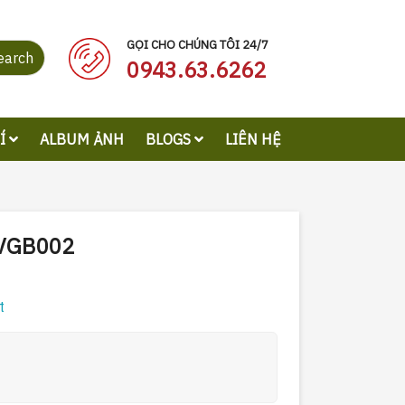
GỌI CHO CHÚNG TÔI 24/7
earch
0943.63.6262
RÍ
ALBUM ẢNH
BLOGS
LIÊN HỆ
 VGB002
t