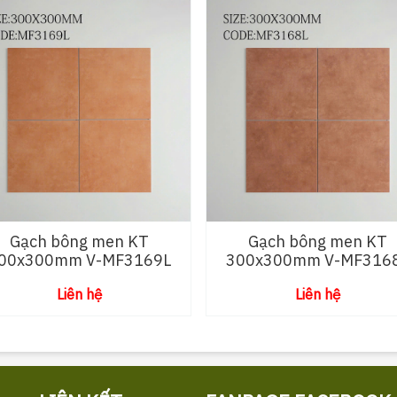
Gạch bông men KT
Gạch bông men KT
00x300mm V-MF3169L
300x300mm V-MF316
Liên hệ
Liên hệ