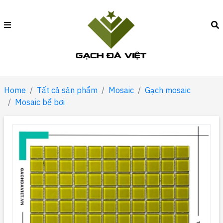
Home
Tất cả sản phẩm
Mosaic
Gạch mosaic
Mosaic bể bơi