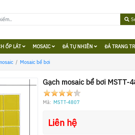
S
H ỐP LÁT
MOSAIC
ĐÁ TỰ NHIÊN
ĐÁ TRANG T
mosaic
Mosaic bể bơi
Gạch mosaic bể bơi MSTT-
Mã:
MSTT-4807
Liên hệ