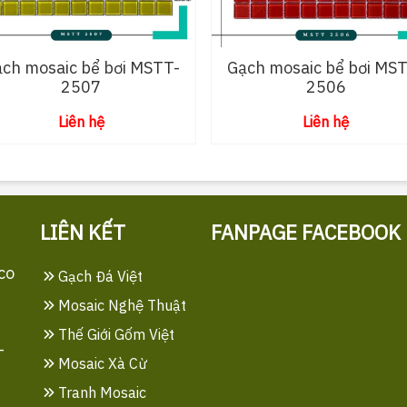
ch mosaic bể bơi MSTT-
Gạch mosaic bể bơi MS
2507
2506
Liên hệ
Liên hệ
LIÊN KẾT
FANPAGE FACEBOOK
co
Gạch Đá Việt
Mosaic Nghệ Thuật
Thế Giới Gốm Việt
-
Mosaic Xà Cừ
Tranh Mosaic