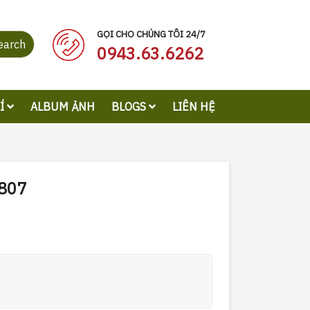
GỌI CHO CHÚNG TÔI 24/7
earch
0943.63.6262
RÍ
ALBUM ẢNH
BLOGS
LIÊN HỆ
4807