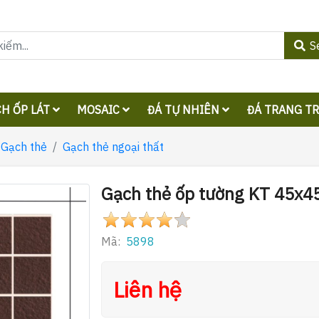
S
H ỐP LÁT
MOSAIC
ĐÁ TỰ NHIÊN
ĐÁ TRANG T
Gạch thẻ
Gạch thẻ ngoại thất
Gạch thẻ ốp tường KT 45x4
Mã:
5898
Liên hệ