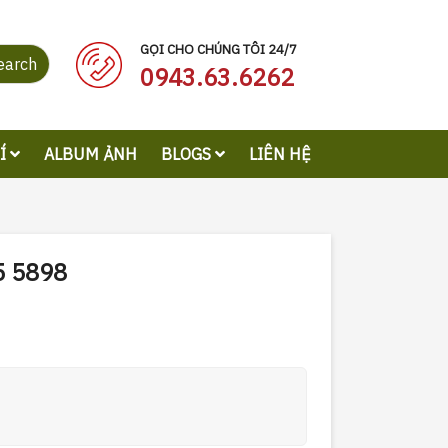
GỌI CHO CHÚNG TÔI 24/7
earch
0943.63.6262
RÍ
ALBUM ẢNH
BLOGS
LIÊN HỆ
5 5898